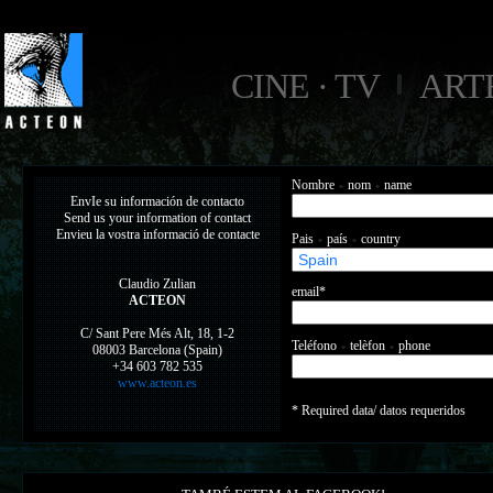
CINE · TV
ART
Nombre
nom
name
EnvIe su información de contacto
Send us your information of contact
Envieu la vostra informació de contacte
Pais
país
country
Claudio Zulian
email*
ACTEON
C/ Sant Pere Més Alt, 18, 1-2
Teléfono
telèfon
phone
08003 Barcelona (Spain)
+34 603 782 535
www.acteon.es
* Required data/ datos requeridos