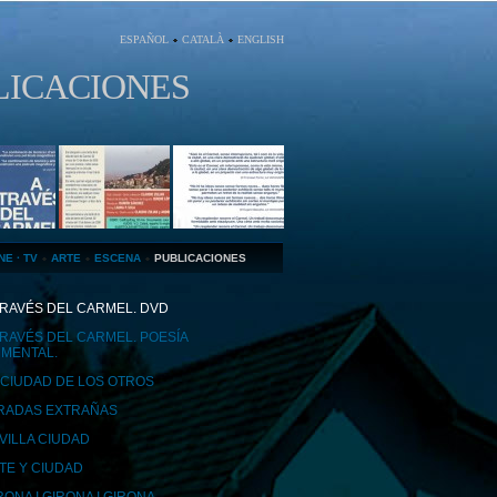
ESPAÑOL
CATALÀ
ENGLISH
LICACIONES
NE · TV
ARTE
ESCENA
PUBLICACIONES
TRAVÉS DEL CARMEL. DVD
TRAVÉS DEL CARMEL. POESÍA
MENTAL.
 CIUDAD DE LOS OTROS
RADAS EXTRAÑAS
VILLA CIUDAD
TE Y CIUDAD