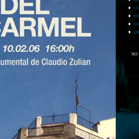
GI
LA
HO
ES
UN
NO 