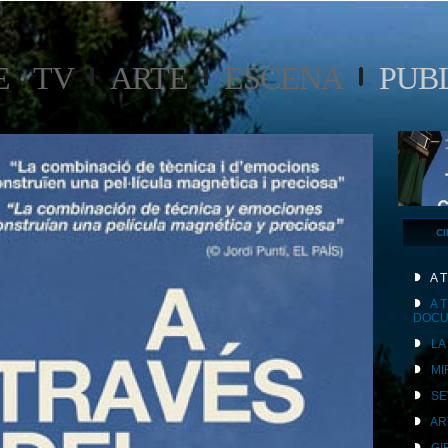
 · TV
ARTE
ESCENA
PUB
CI
A 
A 
DOCU
LA
MI
SE
AR