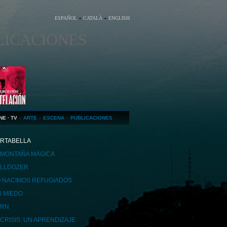
ESPAÑOL
CATALÀ
ENGLISH
LICACIONES
NE · TV
ARTE
ESCENA
PUBLICACIONES
RTABELLA
 MONTAÑA MÁGICA
LLDOZER
 NACIMOS REFUGIADOS
N MIEDO
ORN
 CRISIS: UN APRENDIZAJE