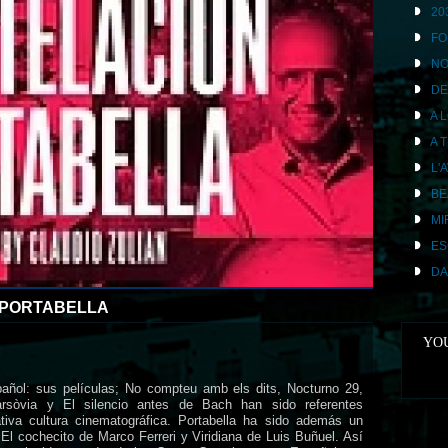
20
FO
NO
DE
A 
A 
L'
BE
MI
ES
DA
PORTABELLA
YOU
pañol: sus películas; No compteu amb els dits, Nocturno 29,
rsòvia y El silencio antes de Bach han sido referentes
tiva cultura cinematográfica. Portabella ha sido además un
El cochecito de Marco Ferreri y Viridiana de Luis Buñuel. Así