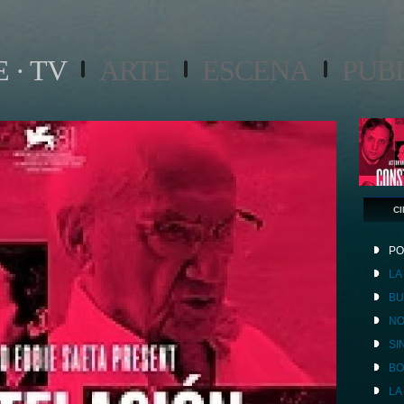
 · TV
ARTE
ESCENA
PUB
CI
PO
LA
BU
NO
SI
B
LA