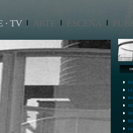
 · TV
ARTE
ESCENA
PUB
CI
PO
LA
BU
NO
SI
B
LA