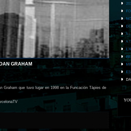
20
FO
NO
DE
A 
A 
L'
BE
DAN GRAHAM
MI
ES
DA
 Dan Graham que tuvo lugar en 1998 en la Funcación Tàpies de
YOU
rcelonaTV