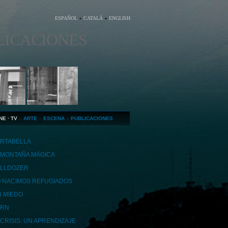
ESPAÑOL
CATALÀ
ENGLISH
LICACIONES
NE · TV
ARTE
ESCENA
PUBLICACIONES
RTABELLA
 MONTAÑA MÁGICA
LLDOZER
 NACIMOS REFUGIADOS
N MIEDO
ORN
 CRISIS: UN APRENDIZAJE