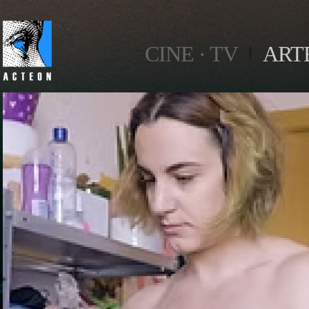
CINE · TV
ART