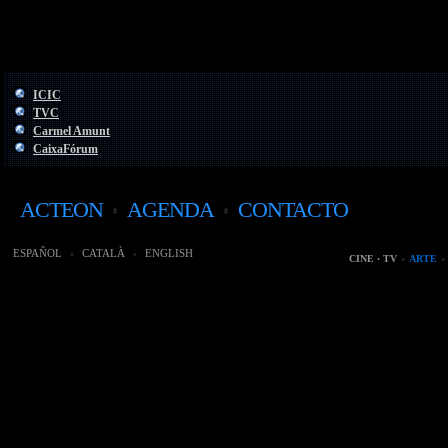
ICIC
TVC
Carmel Amunt
CaixaFórum
ACTEON
AGENDA
CONTACTO
ESPAÑOL
CATALÀ
ENGLISH
CINE · TV
ARTE