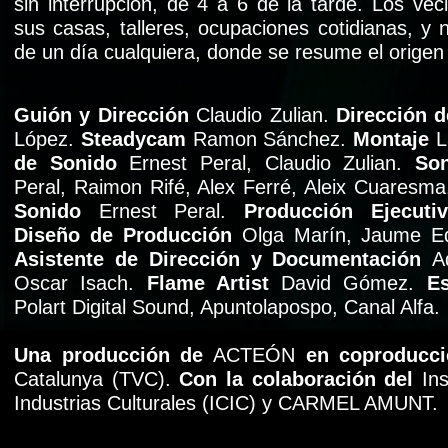
sin interrupción, de 4 a 6 de la tarde. Los vec
sus casas, talleres, ocupaciones cotidianas, y
de un día cualquiera, donde se resume el origen y
Guión y Dirección
Claudio Zulian.
Dirección d
López.
Steadycam
Ramon Sánchez.
Montaje
L
de Sonido
Ernest Peral, Claudio Zulian.
So
Peral, Raimon Rifé, Alex Ferré, Aleix Cuaresma
Sonido
Ernest Peral.
Producción Ejecut
Diseño de Producción
Olga Marín, Jaume Ed
Asistente de Dirección y Documentación
A
Oscar Isach.
Flame Artist
David Gómez.
E
Polart Digital Sound, Apuntolapospo, Canal Alfa.
Una producción de
ACTEÓN
en coproducc
Catalunya (TVC).
Con la colaboración del
Ins
Industrias Culturales (ICIC) y CARMEL AMUNT.